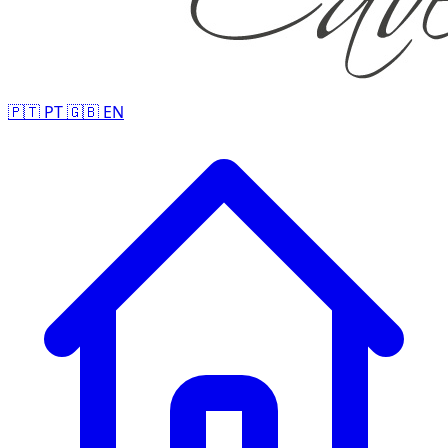
🇵🇹
PT
🇬🇧
EN