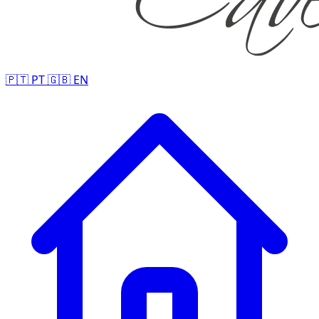
🇵🇹
PT
🇬🇧
EN